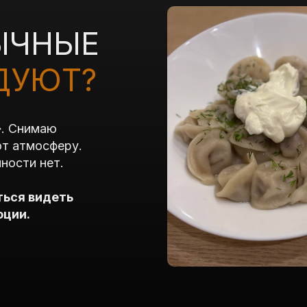
ЫЧНЫЕ
ДУЮТ?
». Снимаю
ют атмосферу.
ности нет.
ться видеть
оции.