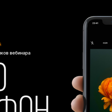
й
ков вебинара