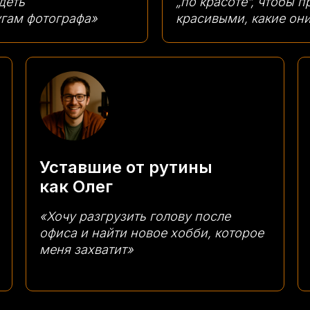
деть
„по красоте“, чтобы 
угам фотографа»
красивыми, какие он
Уставшие от рутины
как Олег
«Хочу разгрузить голову после
офиса и найти новое хобби, которое
меня захватит»